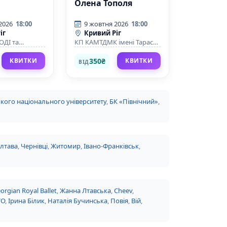
Олена Тополя
2026
18:00
9 жовтня 2026
18:00
іг
Кривий Ріг
ДІ та
КП КАМТДМК імені Тараса
риворізького
Шевченка
го
350₴
КВИТКИ
КВИТКИ
ВІД
ого національного університету
,
БК «Північний»
,
лтава
,
Чернівці
,
Житомир
,
Івано-Франківськ
,
orgian Royal Ballet
,
Жанна Лтавська
,
Cheev
,
VO
,
Ірина Білик
,
Наталія Бучинська
,
Повія
,
Вій
,