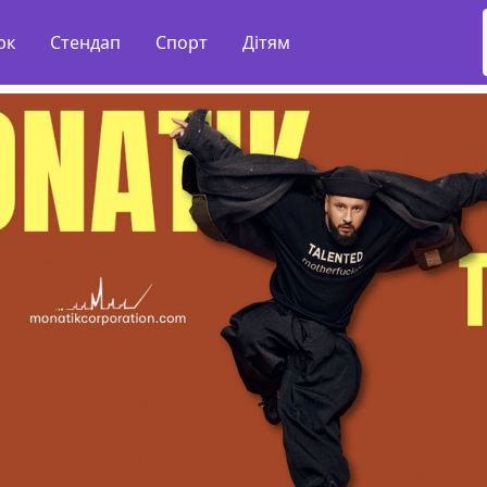
рк
Стендап
Спорт
Дітям