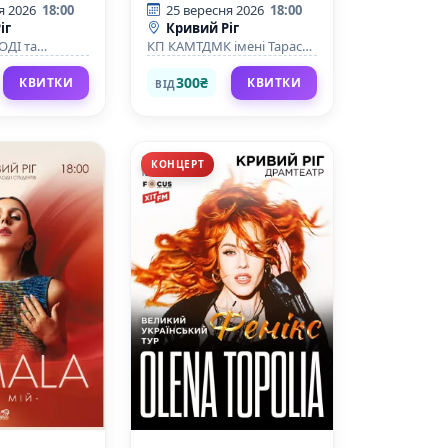
кохана»
я 2026
18:00
25 вересня 2026
18:00
іг
Кривий Ріг
ДІ та
КП КАМТДМК імені Тараса
риворізького
Шевченка
го
300₴
КВИТКИ
КВИТКИ
ВІД
КОНЦЕРТ