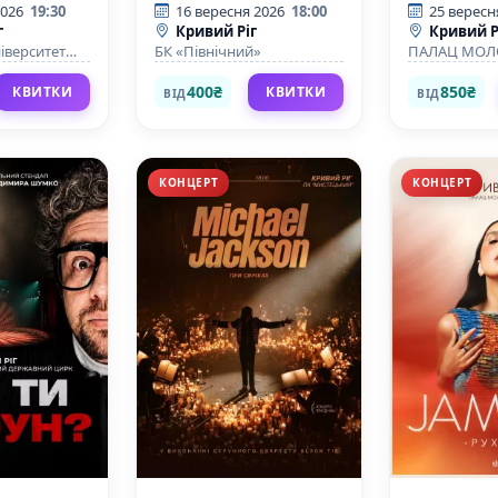
лова
п`яна-за
2026
19:30
16 вересня 2026
18:00
25 вересн
г
Кривий Ріг
Кривий Р
іверситет
БК «Північний»
ПАЛАЦ МОЛО
ехнологій
СТУДЕНТІВ К
національно
400₴
850₴
КВИТКИ
КВИТКИ
ВІД
ВІД
університету
КОНЦЕРТ
КОНЦЕРТ