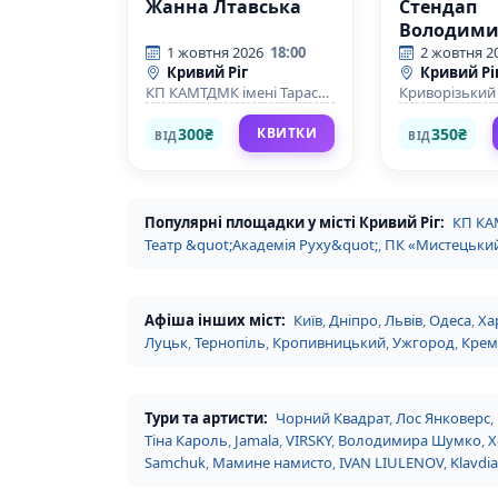
Жанна Лтавська
Стендап
Володими
Шумко «Ш
1 жовтня 2026
18:00
2 жовтня 2
Кривий Ріг
Кривий Рі
клоун?»
КП КАМТДМК імені Тараса
Криворізький
Шевченка
цирк
300₴
350₴
КВИТКИ
ВІД
ВІД
Популярні площадки у місті Кривий Ріг:
КП КА
Театр &quot;Академія Руху&quot;
,
ПК «Мистецьки
Афіша інших міст:
Київ
,
Дніпро
,
Львів
,
Одеса
,
Ха
Луцьк
,
Тернопіль
,
Кропивницький
,
Ужгород
,
Крем
Тури та артисти:
Чорний Квадрат
,
Лос Янковерс
,
Тіна Кароль
,
Jamala
,
VIRSKY
,
Володимира Шумко
,
Х
Samchuk
,
Мамине намисто
,
IVAN LIULENOV
,
Klavdia