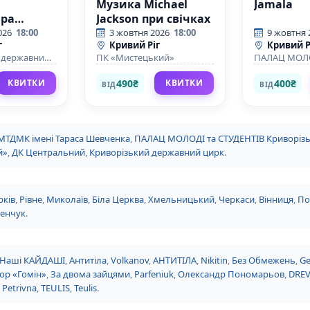
Музика Michael
Jamala
ра
Jackson при свічках
о ти
026
18:00
3 жовтня 2026
18:00
9 жовтня 
г
Кривий Ріг
Кривий Р
 державний
ПК «Мистецький»
ПАЛАЦ МОЛО
СТУДЕНТІВ К
національно
490₴
400₴
КВИТКИ
КВИТКИ
ВІД
ВІД
університету
МТДМК імені Тараса Шевченка
,
ПАЛАЦ МОЛОДІ та СТУДЕНТІВ Криворізьк
й»
,
ДК Центральний
,
Криворізький державний цирк
.
рків
,
Рівне
,
Миколаїв
,
Біла Церква
,
Хмельницький
,
Черкаси
,
Вінниця
,
По
енчук
.
Наші КАЙДАШІ
,
Антитіла
,
Volkanov
,
АНТИТІЛА
,
Nikitin
,
Без Обмежень
,
Ge
ор «Гомін»
,
За двома зайцями
,
Parfeniuk
,
Олександр Пономарьов
,
DRE
 Petrivna
,
TEULIS
,
Teulis
.