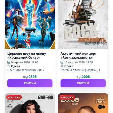
Циркове шоу на льоду
Акустичний концерт
«Крижаний Оскар»
«Rock залежність»
9 серпня 2026
17:00
11 серпня 2026
19:00
Одеса
Одеса
Одеський державний цирк
Одеська обласна філармонія
250₴
200₴
ВІД
ВІД
КВИТКИ
КВИТКИ
КОНЦЕРТ
КОНЦЕРТ