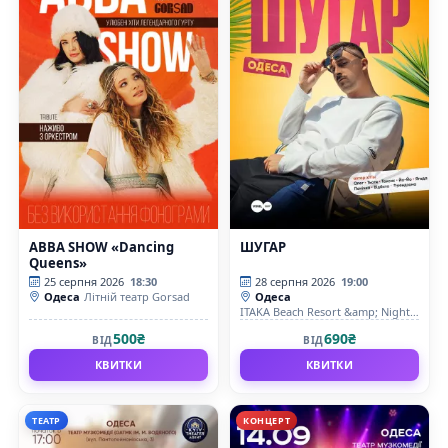
ABBA SHOW «Dancing
ШУГАР
Queens»
25 серпня 2026
18:30
28 серпня 2026
19:00
Одеса
Літній театр Gorsad
Одеса
ITAKA Beach Resort &amp; Night
Club
500₴
690₴
ВІД
ВІД
КВИТКИ
КВИТКИ
ТЕАТР
КОНЦЕРТ