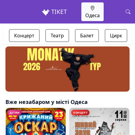
ТІКЕТ
Одеса
Концерт
Театр
Балет
Цирк
Вже незабаром у місті Одеса
ДІТЯМ
КОНЦЕРТ