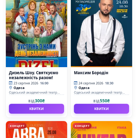
Дизель Шоу. Святкуємо
Максим Бородін
незалежність разом!
23 серпня 2026
16:00
24 серпня 2026
18:30
Одеса
Одеса
Одеський академічний театр
Одеський академічний театр
музичної комедії імені М.
музичної комедії імені М.
300₴
550₴
ВІД
ВІД
Водяного
Водяного
КВИТКИ
КВИТКИ
КОНЦЕРТ
КОНЦЕРТ