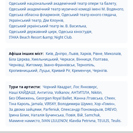
Одеський національний академічний театр опери та балету
,
Одеський академічний театр музичної комедії імені М. Водяного
,
Одеська обласна філармонія
,
Одеський театр юного глядача
,
Український театр
,
Дім Клоунів
,
Одеський український театр ім. В. Василька
,
Одеський державний цирк
,
Одеська кіностудія
,
ITAKA Beach Resort &amp; Night Club
.
Афіша інших міст:
Київ
,
Дніпро
,
Львів
,
Харків
,
Рівне
,
Миколаїв
,
Біла Церква
,
Хмельницький
,
Черкаси
,
Вінниця
,
Полтава
,
Чернівці
,
Житомир
,
Івано-Франківськ
,
Тернопіль
,
Кропивницький
,
Луцьк
,
Кривий Ріг
,
Кременчук
,
Чернігів
.
Тури та артисти:
Чорний Квадрат
,
Лос Янковерс
,
Наші КАЙДАШІ
,
Антитіла
,
Volkanov
,
АНТИТІЛА
,
Nikitin
,
Без Обмежень
,
Georgian Royal Ballet
,
Жанна Лтавська
,
Cheev
,
Тіна Кароль
,
Jamala
,
VIRSKY
,
Володимира Шумко
,
Хор «Гомін»
,
За двома зайцями
,
Parfeniuk
,
Олександр Пономарьов
,
DREVO
,
Ірина Білик
,
Наталія Бучинська
,
Повія
,
Вій
,
Samchuk
,
Мамине намисто
,
IVAN LIULENOV
,
Klavdia Petrivna
,
TEULIS
,
Teulis
.