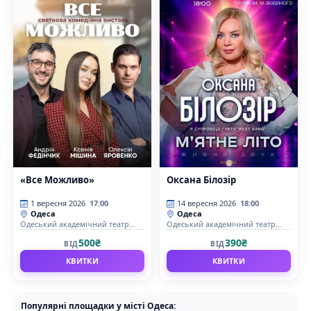
«Все Можливо»
Оксана Білозір
1 вересня 2026
17:00
14 вересня 2026
18:00
Одеса
Одеса
Одеський академічний театр
Одеський академічний театр
музичної комедії імені М.
музичної комедії імені М.
500₴
390₴
ВІД
ВІД
Водяного
Водяного
КВИТКИ
КВИТКИ
Популярні площадки у місті Одеса: