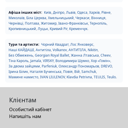
Афіша інших міст:
Київ
,
Дніпро
,
Львів
,
Одеса
,
Харків
,
Рівне
,
Миколаїв
,
Біла Церква
,
Хмельницький
,
Черкаси
,
Вінниця
,
Чернівці
,
Полтава
,
Житомир
,
Івано-Франківськ
,
Тернопіль
,
Кропивницький
,
Луцьк
,
Кривий Ріг
,
Кременчук
.
Тури та артисти:
Чорний Квадрат
,
Лос Янковерс
,
Наші КАЙДАШІ
,
Антитіла
,
Volkanov
,
АНТИТІЛА
,
Nikitin
,
Без Обмежень
,
Georgian Royal Ballet
,
Жанна Лтавська
,
Cheev
,
Тіна Кароль
,
Jamala
,
VIRSKY
,
Володимира Шумко
,
Хор «Гомін»
,
За двома зайцями
,
Parfeniuk
,
Олександр Пономарьов
,
DREVO
,
Ірина Білик
,
Наталія Бучинська
,
Повія
,
Вій
,
Samchuk
,
Мамине намисто
,
IVAN LIULENOV
,
Klavdia Petrivna
,
TEULIS
,
Teulis
.
Клієнтам
Особистий кабінет
Напишіть нам