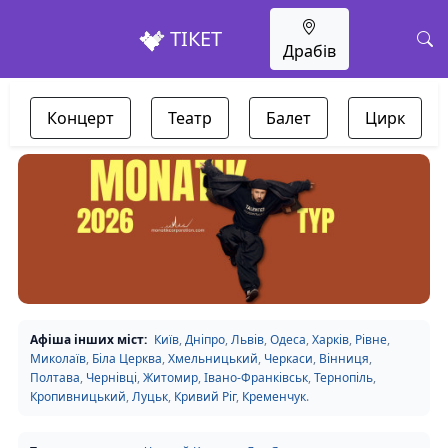
ТІКЕТ
Драбів
Концерт
Театр
Балет
Цирк
Афіша інших міст:
Київ
,
Дніпро
,
Львів
,
Одеса
,
Харків
,
Рівне
,
Миколаїв
,
Біла Церква
,
Хмельницький
,
Черкаси
,
Вінниця
,
Полтава
,
Чернівці
,
Житомир
,
Івано-Франківськ
,
Тернопіль
,
Кропивницький
,
Луцьк
,
Кривий Ріг
,
Кременчук
.