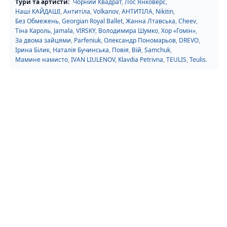
Тури та артисти:
Чорний Квадрат
,
Лос Янковерс
,
Наші КАЙДАШІ
,
Антитіла
,
Volkanov
,
АНТИТІЛА
,
Nikitin
,
Без Обмежень
,
Georgian Royal Ballet
,
Жанна Лтавська
,
Cheev
,
Тіна Кароль
,
Jamala
,
VIRSKY
,
Володимира Шумко
,
Хор «Гомін»
,
За двома зайцями
,
Parfeniuk
,
Олександр Пономарьов
,
DREVO
,
Ірина Білик
,
Наталія Бучинська
,
Повія
,
Вій
,
Samchuk
,
Мамине намисто
,
IVAN LIULENOV
,
Klavdia Petrivna
,
TEULIS
,
Teulis
.